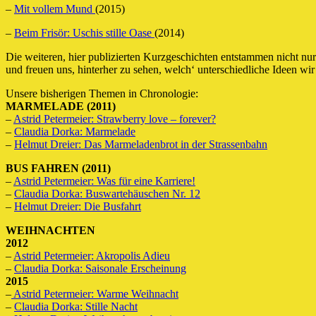
–
Mit vollem Mund
(2015)
–
Beim Frisör: Uschis stille Oase
(2014)
Die weiteren, hier publizierten Kurzgeschichten entstammen nicht nu
und freuen uns, hinterher zu sehen, welch‘ unterschiedliche Ideen wir
Unsere bisherigen Themen in Chronologie:
MARMELADE (2011)
–
Astrid Petermeier: Strawberry love – forever?
–
Claudia Dorka: Marmelade
–
Helmut Dreier: Das Marmeladenbrot in der Strassenbahn
BUS FAHREN (2011)
–
Astrid Petermeier: Was für eine Karriere!
–
Claudia Dorka: Buswartehäuschen Nr. 12
–
Helmut Dreier: Die Busfahrt
WEIHNACHTEN
2012
–
Astrid Petermeier: Akropolis Adieu
–
Claudia Dorka: Saisonale Erscheinung
2015
–
Astrid Petermeier: Warme Weihnacht
–
Claudia Dorka: Stille Nacht