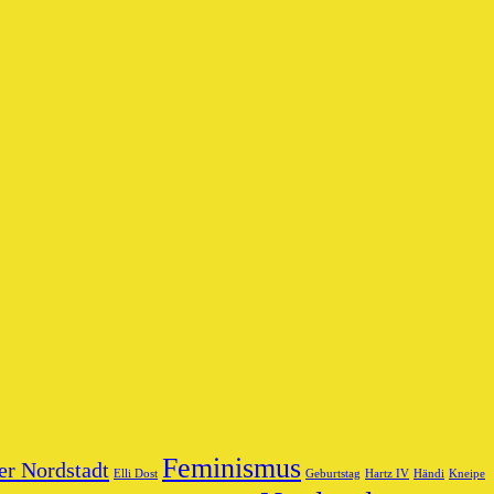
Feminismus
er Nordstadt
Elli Dost
Geburtstag
Hartz IV
Händi
Kneipe