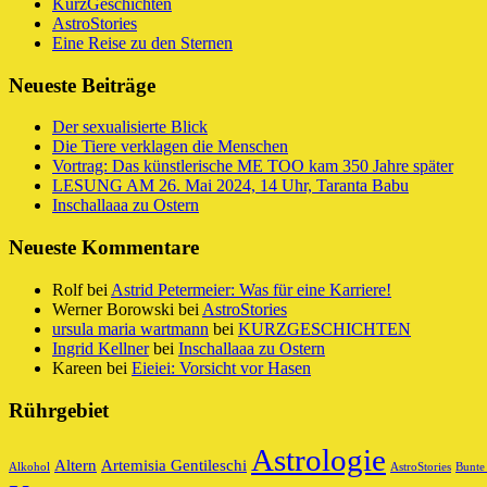
KurzGeschichten
AstroStories
Eine Reise zu den Sternen
Neueste Beiträge
Der sexualisierte Blick
Die Tiere verklagen die Menschen
Vortrag: Das künstlerische ME TOO kam 350 Jahre später
LESUNG AM 26. Mai 2024, 14 Uhr, Taranta Babu
Inschallaaa zu Ostern
Neueste Kommentare
Rolf
bei
Astrid Petermeier: Was für eine Karriere!
Werner Borowski
bei
AstroStories
ursula maria wartmann
bei
KURZGESCHICHTEN
Ingrid Kellner
bei
Inschallaaa zu Ostern
Kareen
bei
Eieiei: Vorsicht vor Hasen
Rührgebiet
Astrologie
Altern
Artemisia Gentileschi
Alkohol
AstroStories
Bunte