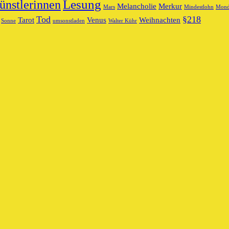
Lesung
ünstlerinnen
Melancholie
Merkur
Mars
Mindestlohn
Mon
Tod
§218
Tarot
Venus
Weihnachten
Sonne
umsonstladen
Walter Kühr