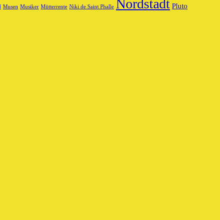
Nordstadt
Pluto
d
Musen
Musiker
Mütterrente
Niki de Saint Phalle