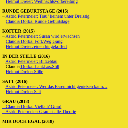
–
Helmut Dreier: Weihnachtsvorbereitung
RUNDE GEBURTSTAGE (2015)
–
Astrid Petermeier: Trau‘ keinem unter Dreissig
–
Claudia Dorka: Runde Geburtstage
KOFFER (2015)
–
Astrid Petermeier: Susan wird erwachsen
–
Claudia Dorka: Fort.Weg.Gang
–
Helmut Dreier: einen hingekoffert
IN DER STILLE (2016)
–
Astrid Petermeier: Blitzeblau
– Claudia
Dorka: Laut.Los.Still
–
Helmut Dreier: Stille
SATT (2016)
–
Astrid Petermeier: Wer das Essen nicht genießen kann…
–
Helmut Dreier: Satt
GRAU (2018)
– Claudia Dorka: Vielfalt? Grau!
– Astrid Petermeier: Grau ist alle Theorie
MIR DOCH EGAL (2018)