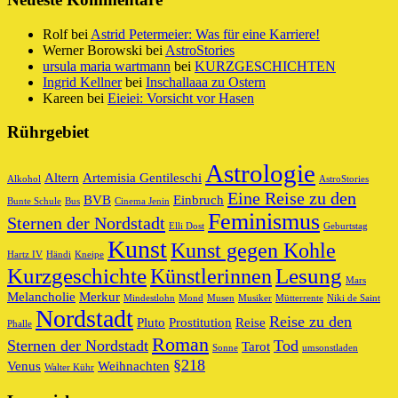
Rolf
bei
Astrid Petermeier: Was für eine Karriere!
Werner Borowski
bei
AstroStories
ursula maria wartmann
bei
KURZGESCHICHTEN
Ingrid Kellner
bei
Inschallaaa zu Ostern
Kareen
bei
Eieiei: Vorsicht vor Hasen
Rührgebiet
Astrologie
Altern
Artemisia Gentileschi
Alkohol
AstroStories
Eine Reise zu den
BVB
Einbruch
Bunte Schule
Bus
Cinema Jenin
Feminismus
Sternen der Nordstadt
Elli Dost
Geburtstag
Kunst
Kunst gegen Kohle
Hartz IV
Händi
Kneipe
Kurzgeschichte
Lesung
Künstlerinnen
Mars
Melancholie
Merkur
Mindestlohn
Mond
Musen
Musiker
Mütterrente
Niki de Saint
Nordstadt
Reise zu den
Pluto
Prostitution
Reise
Phalle
Roman
Sternen der Nordstadt
Tod
Tarot
Sonne
umsonstladen
§218
Venus
Weihnachten
Walter Kühr