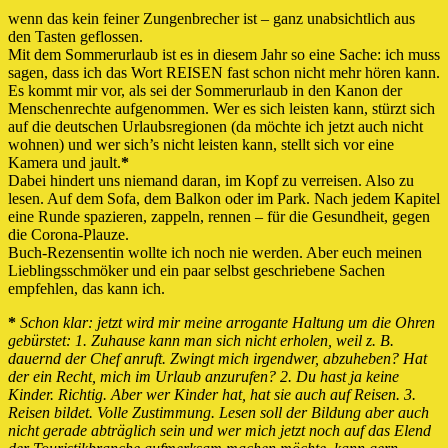
wenn das kein feiner Zungenbrecher ist – ganz unabsichtlich aus
den Tasten geflossen.
Mit dem Sommerurlaub ist es in diesem Jahr so eine Sache: ich muss
sagen, dass ich das Wort REISEN fast schon nicht mehr hören kann.
Es kommt mir vor, als sei der Sommerurlaub in den Kanon der
Menschenrechte aufgenommen. Wer es sich leisten kann, stürzt sich
auf die deutschen Urlaubsregionen (da möchte ich jetzt auch nicht
wohnen) und wer sich’s nicht leisten kann, stellt sich vor eine
Kamera und jault.
*
Dabei hindert uns niemand daran, im Kopf zu verreisen. Also zu
lesen. Auf dem Sofa, dem Balkon oder im Park. Nach jedem Kapitel
eine Runde spazieren, zappeln, rennen – für die Gesundheit, gegen
die Corona-Plauze.
Buch-Rezensentin wollte ich noch nie werden. Aber euch meinen
Lieblingsschmöker und ein paar selbst geschriebene Sachen
empfehlen, das kann ich.
*
Schon klar: jetzt wird mir meine arrogante Haltung um die Ohren
gebürstet: 1. Zuhause kann man sich nicht erholen, weil z. B.
dauernd der Chef anruft. Zwingt mich irgendwer, abzuheben? Hat
der ein Recht, mich im Urlaub anzurufen? 2. Du hast ja keine
Kinder. Richtig. Aber wer Kinder hat, hat sie auch auf Reisen. 3.
Reisen bildet. Volle Zustimmung. Lesen soll der Bildung aber auch
nicht gerade abträglich sein und wer mich jetzt noch auf das Elend