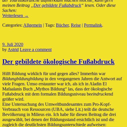
der Touristikbranche aufmerksam machen möchte, kann gern
meinen Beitrag „
Der gebildete Fußabdruck
“ lesen. Oder diese
Sachen:
Weiterlesen →
Categories:
Allgemein
| Tags:
Bücher
,
Reise
|
Permalink
.
9. Juli 2020
by
Astrid
Leave a comment
Der gebildete ökologische Fußabdruck
Hilft Bildung wirklich für und gegen alles? Immerhin war
Bildungbildungbildung
in den vergangenen Jahren die Antwort auf
viele Fragen. Umso erstaunter war ich, als ich in Aladin El
Mafaalanis Buch „Mythos Bildung“ las, dass der ökologische
Fußabdruck mit dem formalen Bildungsniveau be
eindruck
end
größer wird.
Eine Untersuchung des Umweltbundesamtes zum Pro-Kopf-
Verbrauch von Ressourcen (UBA, siehe Lit.) teilt die deutsche
Bevölkerung in Milieus ein. Ich habe für diesen Beitrag die drei
ausgewählt, bei denen der Bildungsstand ersichtlich ist und die
zugleich die deutlichsten Bildungsunterschiede aufweisen: