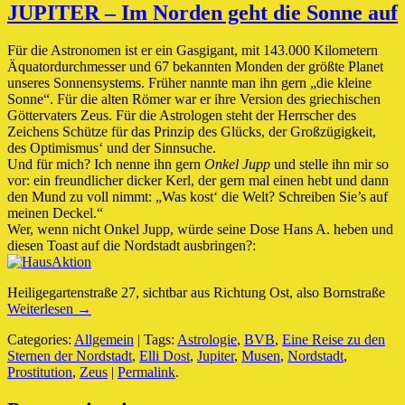
JUPITER – Im Norden geht die Sonne auf
Für die Astronomen ist er ein Gasgigant, mit 143.000 Kilometern
Äquatordurchmesser und 67 bekannten Monden der größte Planet
unseres Sonnensystems. Früher nannte man ihn gern „die kleine
Sonne“. Für die alten Römer war er ihre Version des griechischen
Göttervaters Zeus. Für die Astrologen steht der Herrscher des
Zeichens Schütze für das Prinzip des Glücks, der Großzügigkeit,
des Optimismus‘ und der Sinnsuche.
Und für mich? Ich nenne ihn gern
Onkel Jupp
und stelle ihn mir so
vor: ein freundlicher dicker Kerl, der gern mal einen hebt und dann
den Mund zu voll nimmt: „Was kost‘ die Welt? Schreiben Sie’s auf
meinen Deckel.“
Wer, wenn nicht Onkel Jupp, würde seine Dose Hans A. heben und
diesen Toast auf die Nordstadt ausbringen?:
Heiligegartenstraße 27, sichtbar aus Richtung Ost, also Bornstraße
Weiterlesen →
Categories:
Allgemein
| Tags:
Astrologie
,
BVB
,
Eine Reise zu den
Sternen der Nordstadt
,
Elli Dost
,
Jupiter
,
Musen
,
Nordstadt
,
Prostitution
,
Zeus
|
Permalink
.