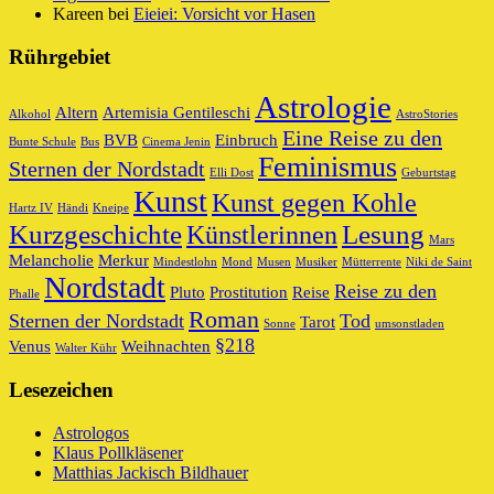
Kareen
bei
Eieiei: Vorsicht vor Hasen
Rührgebiet
Astrologie
Altern
Artemisia Gentileschi
Alkohol
AstroStories
Eine Reise zu den
BVB
Einbruch
Bunte Schule
Bus
Cinema Jenin
Feminismus
Sternen der Nordstadt
Elli Dost
Geburtstag
Kunst
Kunst gegen Kohle
Hartz IV
Händi
Kneipe
Kurzgeschichte
Lesung
Künstlerinnen
Mars
Melancholie
Merkur
Mindestlohn
Mond
Musen
Musiker
Mütterrente
Niki de Saint
Nordstadt
Reise zu den
Pluto
Prostitution
Reise
Phalle
Roman
Sternen der Nordstadt
Tod
Tarot
Sonne
umsonstladen
§218
Venus
Weihnachten
Walter Kühr
Lesezeichen
Astrologos
Klaus Pollkläsener
Matthias Jackisch Bildhauer