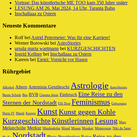
Vortrag: Das künstlerische ME TOO kam 350 Jahre später
LESUNG AM 26. Mai 2024, 14 Uhr, Taranta Babu
Inschallaaa zu Ostern
Neueste Kommentare
Rolf
bei
Astrid Petermeier: Was für eine Karriere!
Werner Borowski
bei
AstroStories
ursula maria wartmann
bei
KURZGESCHICHTEN
Ingrid Kellner
bei
Inschallaaa zu Ostern
Kareen
bei
Eieiei: Vorsicht vor Hasen
Rührgebiet
Astrologie
Altern
Artemisia Gentileschi
Alkohol
AstroStories
Eine Reise zu den
BVB
Einbruch
Bunte Schule
Bus
Cinema Jenin
Feminismus
Sternen der Nordstadt
Elli Dost
Geburtstag
Kunst
Kunst gegen Kohle
Hartz IV
Händi
Kneipe
Kurzgeschichte
Lesung
Künstlerinnen
Mars
Melancholie
Merkur
Mindestlohn
Mond
Musen
Musiker
Mütterrente
Niki de Saint
Nordstadt
Reise zu den
Pluto
Prostitution
Reise